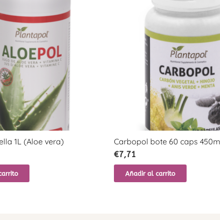
lla 1L (Aloe vera)
Carbopol bote 60 caps 450
€
7,71
carrito
Añadir al carrito