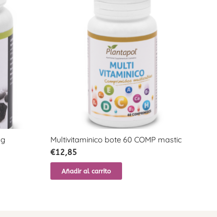
mg
Multivitaminico bote 60 COMP mastic
Det
€
12,85
€
2
Añadir al carrito