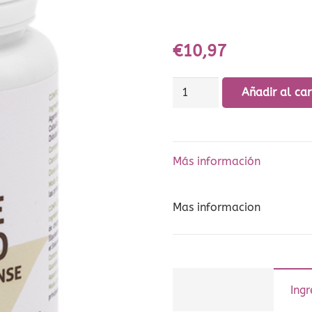
€
10,97
Cola
Añadir al car
de
caballo
bote
Más información
100
COMP
500
Mas informacion
cantidad
Ingr