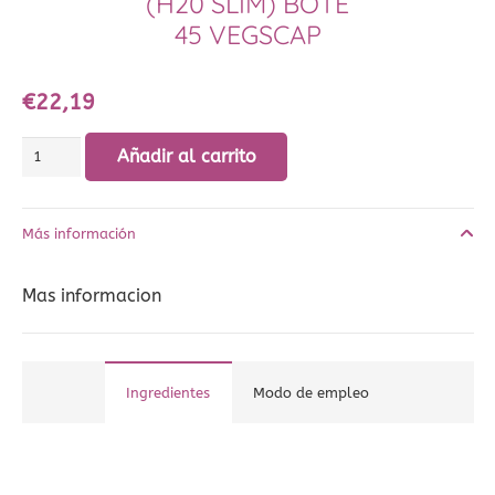
(H20 SLIM) BOTE
45 VEGSCAP
€
22,19
Fat
Añadir al carrito
trapper
(H20
Más información
slim)
bote
Mas informacion
45
vegscap
cantidad
Ingredientes
Modo de empleo