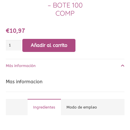
– BOTE 100
COMP
€
10,97
Sen,
Añadir al carrito
aloe,
frángula,
Más información
fos
-
Mas informacion
bote
100
COMP
Ingredientes
Modo de empleo
cantidad